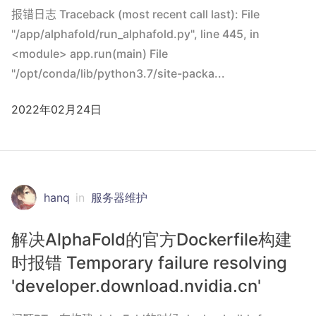
报错日志 Traceback (most recent call last): File
"/app/alphafold/run_alphafold.py", line 445, in
<module> app.run(main) File
"/opt/conda/lib/python3.7/site-packa...
2022年02月24日
hanq
in
服务器维护
解决AlphaFold的官方Dockerfile构建
时报错 Temporary failure resolving
'developer.download.nvidia.cn'