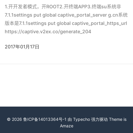
1.开开发者模式，开ROOT2.开终端APP3.终端su系统非
7.1.1settings put global captive_portal_server g.cn系统
版本是7.1.1settings put global captive_portal_https_url
https://captive.v2ex.co/generate_204
2017年01月17日
© 2026
鲁ICP备14013364号-1
由
Typecho
强力驱动 Theme is
Amaze