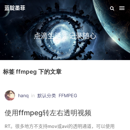
蓝靛墨菲
点滴生活，记录随心
标签 ffmpeg 下的文章
hanq
in
默认分类
FFMPEG
使用ffmpeg转左右透明视频
RT。很多地方不支持mov或avi的透明通道，可以使用