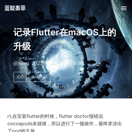
蓝靛墨菲
记录Flutter在macOS上的
升级
@hanq 2025年03月31日 18:06
iOS
Android
rt,在安装flutter的时候，flutter doctor报错说
cocoapods未就绪，所以进行了一顿操作，最终牵涉出
了pod的九族